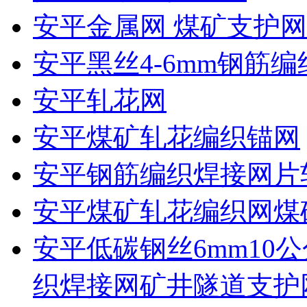
安平金属网 煤矿支护网
安平黑丝4-6mm钢筋编
安平轧花网
安平煤矿轧花编织锚网
安平钢筋编织焊接网片
安平煤矿轧花编织网煤
安平低碳钢丝6mm10公
织焊接网矿井隧道支护