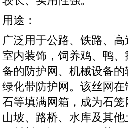
较长、实用性强。
用途：
广泛用于公路、铁路、高
室内装饰，饲养鸡、鸭、
备的防护网、机械设备的
绿化带防护网。该丝网在
石等填满网箱，成为石笼
山坡、路桥、水库及其他