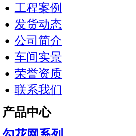
工程案例
发货动态
公司简介
车间实景
荣誉资质
联系我们
产品中心
勾花网系列