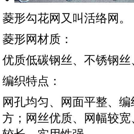
菱形勾花网又叫活络网。
菱形网材质：
优质低碳钢丝、不锈钢丝
编织特点：
网孔均匀、网面平整、编
方；网丝优质、网幅较宽