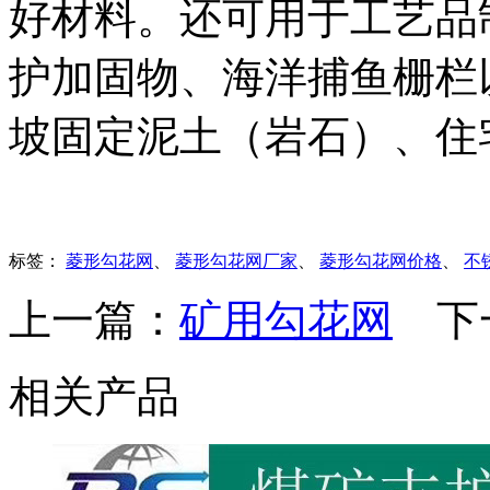
好材料。还可用于工艺品
护加固物、海洋捕鱼栅栏
坡固定泥土（岩石）、住
标签：
菱形勾花网
、
菱形勾花网厂家
、
菱形勾花网价格
、
不
上一篇：
矿用勾花网
下
相关产品