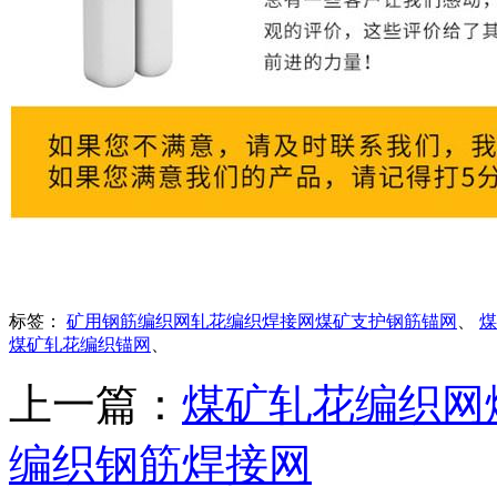
标签：
矿用钢筋编织网轧花编织焊接网煤矿支护钢筋锚网
、
煤
煤矿轧花编织锚网
、
上一篇：
煤矿轧花编织网
编织钢筋焊接网