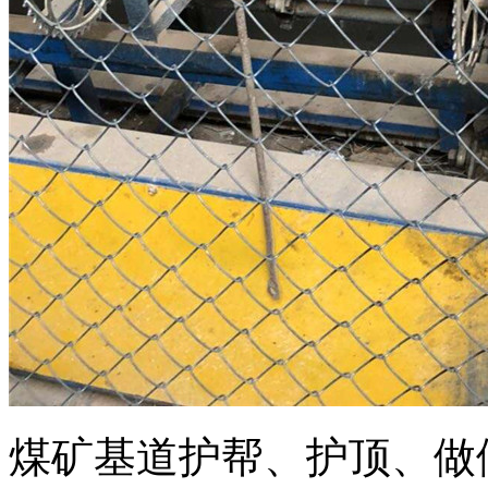
煤矿基道护帮、护顶、做