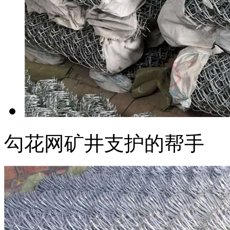
勾花网矿井支护的帮手