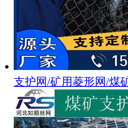
支护网/矿用菱形网/煤