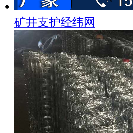
矿井支护经纬网