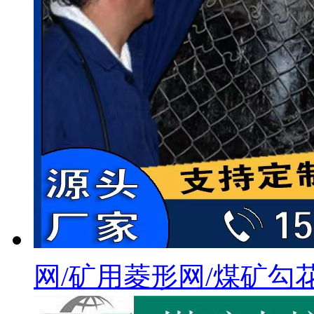
网/矿用菱形网/煤矿勾