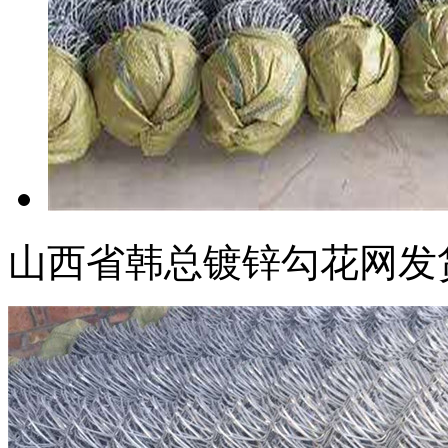
山西省韩总镀锌勾花网发