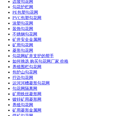
边坡勾花网
勾花护栏网
PE包塑勾花网
PVC包塑勾花网
涂塑勾花网
装饰勾花网
不锈钢勾花网
矿井安全金属网
矿用勾花网
菱形勾花网
勾花网矿井支护的帮手
如何挑选 购买勾花网厂家 价格
养殖围栏勾花网
包护山勾花网
拧边勾花网
运河河槽菱形勾花网
勾花网隔离网
矿用铁丝菱形网
镀锌矿用菱形网
养殖勾花网
矿用菱形金属网
煤矿勾花网