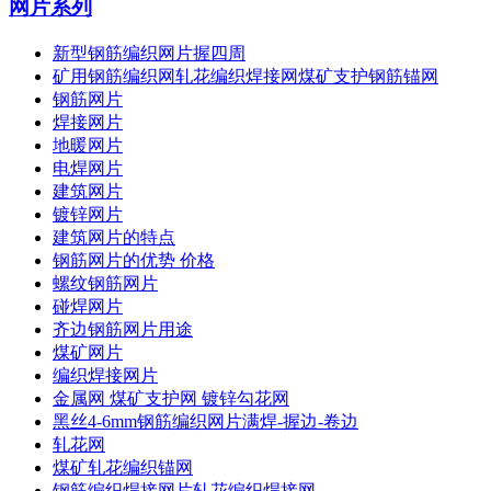
网片系列
新型钢筋编织网片握四周
矿用钢筋编织网轧花编织焊接网煤矿支护钢筋锚网
钢筋网片
焊接网片
地暖网片
电焊网片
建筑网片
镀锌网片
建筑网片的特点
钢筋网片的优势 价格
螺纹钢筋网片
碰焊网片
齐边钢筋网片用途
煤矿网片
编织焊接网片
金属网 煤矿支护网 镀锌勾花网
黑丝4-6mm钢筋编织网片满焊-握边-卷边
轧花网
煤矿轧花编织锚网
钢筋编织焊接网片轧花编织焊接网