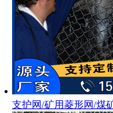
支护网/矿用菱形网/煤