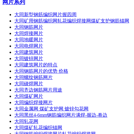
网片系列
大同新型钢筋编织网片握四周
大同矿用钢筋编织网轧花编织焊接网煤矿支护钢筋锚网
大同钢筋网片
大同焊接网片
大同地暖网片
大同电焊网片
大同建筑网片
大同镀锌网片
大同建筑网片的特点
大同钢筋网片的优势 价格
大同螺纹钢筋网片
大同碰焊网片
大同齐边钢筋网片用途
大同煤矿网片
大同编织焊接网片
大同金属网 煤矿支护网 镀锌勾花网
大同黑丝4-6mm钢筋编织网片满焊-握边-卷边
大同轧花网
大同煤矿轧花编织锚网
大同钢筋编织焊接网片轧花编织焊接网