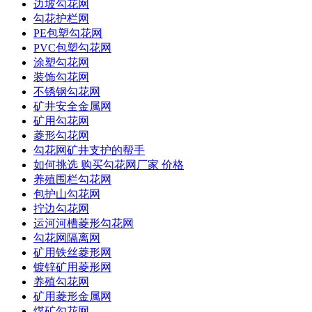
边坡勾花网
勾花护栏网
PE包塑勾花网
PVC包塑勾花网
涂塑勾花网
装饰勾花网
不锈钢勾花网
矿井安全金属网
矿用勾花网
菱形勾花网
勾花网矿井支护的帮手
如何挑选 购买勾花网厂家 价格
养殖围栏勾花网
包护山勾花网
拧边勾花网
运河河槽菱形勾花网
勾花网隔离网
矿用铁丝菱形网
镀锌矿用菱形网
养殖勾花网
矿用菱形金属网
煤矿勾花网