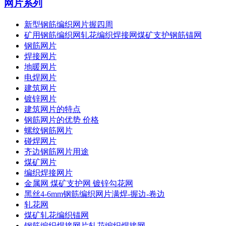
网片系列
新型钢筋编织网片握四周
矿用钢筋编织网轧花编织焊接网煤矿支护钢筋锚网
钢筋网片
焊接网片
地暖网片
电焊网片
建筑网片
镀锌网片
建筑网片的特点
钢筋网片的优势 价格
螺纹钢筋网片
碰焊网片
齐边钢筋网片用途
煤矿网片
编织焊接网片
金属网 煤矿支护网 镀锌勾花网
黑丝4-6mm钢筋编织网片满焊-握边-卷边
轧花网
煤矿轧花编织锚网
钢筋编织焊接网片轧花编织焊接网