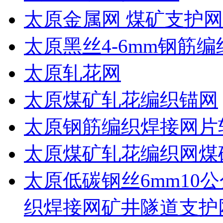
太原金属网 煤矿支护网
太原黑丝4-6mm钢筋编
太原轧花网
太原煤矿轧花编织锚网
太原钢筋编织焊接网片
太原煤矿轧花编织网煤
太原低碳钢丝6mm10公
织焊接网矿井隧道支护