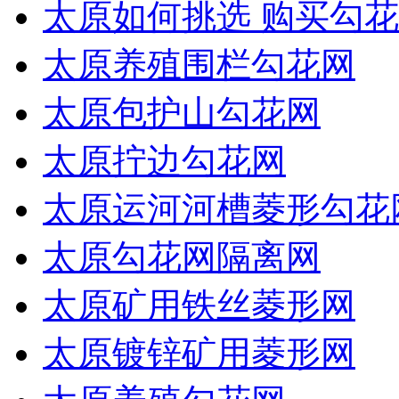
太原如何挑选 购买勾花
太原养殖围栏勾花网
太原包护山勾花网
太原拧边勾花网
太原运河河槽菱形勾花
太原勾花网隔离网
太原矿用铁丝菱形网
太原镀锌矿用菱形网