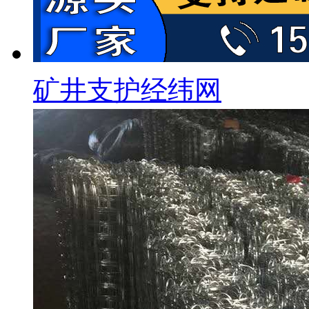
矿井支护经纬网