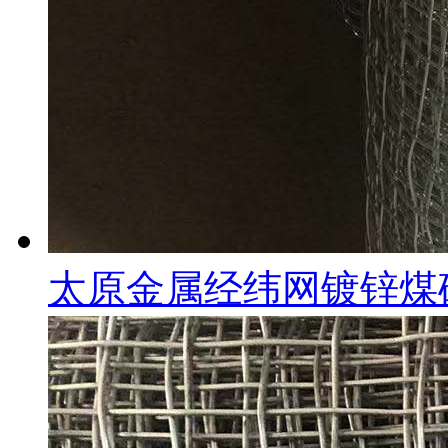
太原金属经纬网镀锌煤