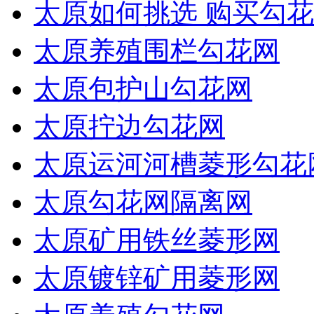
太原如何挑选 购买勾花
太原养殖围栏勾花网
太原包护山勾花网
太原拧边勾花网
太原运河河槽菱形勾花
太原勾花网隔离网
太原矿用铁丝菱形网
太原镀锌矿用菱形网