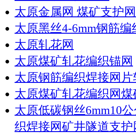
太原金属网 煤矿支护网
太原黑丝4-6mm钢筋编
太原轧花网
太原煤矿轧花编织锚网
太原钢筋编织焊接网片
太原煤矿轧花编织网煤
太原低碳钢丝6mm10公
织焊接网矿井隧道支护