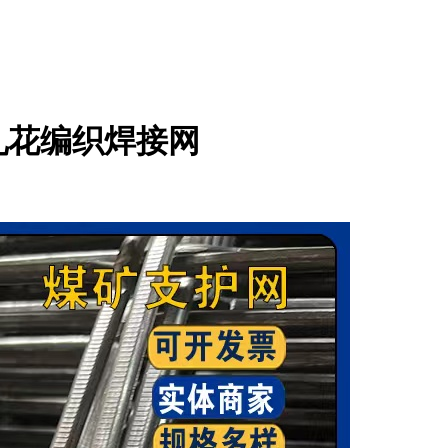
轧花编织焊接网