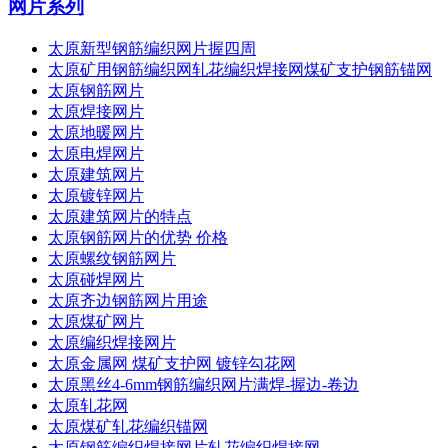
网片系列
太原新型钢筋编织网片握四周
太原矿用钢筋编织网轧花编织焊接网煤矿支护钢筋锚网
太原钢筋网片
太原焊接网片
太原地暖网片
太原电焊网片
太原建筑网片
太原镀锌网片
太原建筑网片的特点
太原钢筋网片的优势 价格
太原螺纹钢筋网片
太原碰焊网片
太原齐边钢筋网片用途
太原煤矿网片
太原编织焊接网片
太原金属网 煤矿支护网 镀锌勾花网
太原黑丝4-6mm钢筋编织网片满焊-握边-卷边
太原轧花网
太原煤矿轧花编织锚网
太原钢筋编织焊接网片轧花编织焊接网