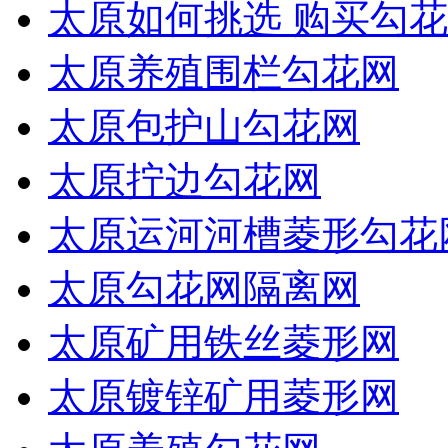
太原如何挑选 购买勾花
太原养殖围栏勾花网
太原包护山勾花网
太原拧边勾花网
太原运河河槽菱形勾花
太原勾花网隔离网
太原矿用铁丝菱形网
太原镀锌矿用菱形网