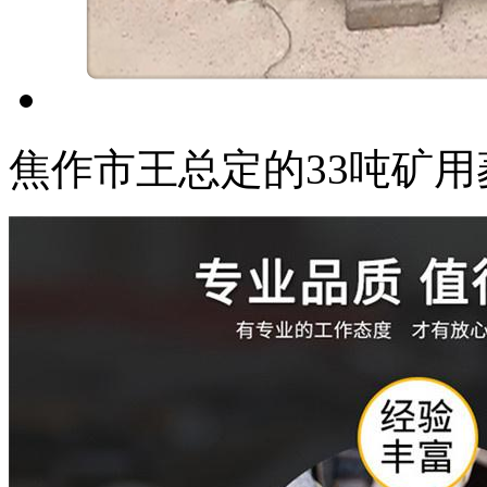
焦作市王总定的33吨矿